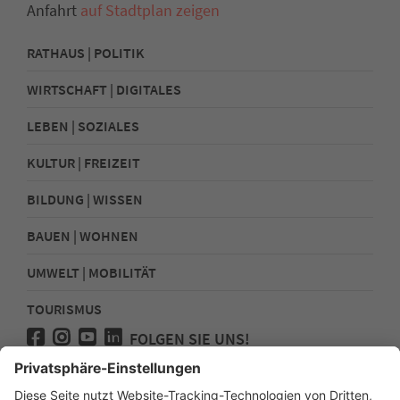
Anfahrt
auf Stadtplan zeigen
RATHAUS | POLITIK
WIRTSCHAFT | DIGITALES
LEBEN | SOZIALES
KULTUR | FREIZEIT
BILDUNG | WISSEN
BAUEN | WOHNEN
UMWELT | MOBILITÄT
TOURISMUS
FOLGEN SIE UNS!
Presse