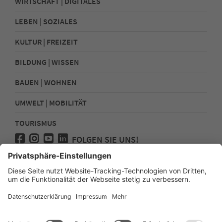
WIRTSCHAFT | DIGITALES
LEBEN | SOZIALES
KULTUR | FREIZEIT
BILDUNG | WISSEN
BAUEN | WOHNEN
UMWELT | MOBILITÄT
TOURISMUS
FOLGEN SIE UNS!
Presse
Kontakt
Impressum
Datenschutz
Sitemap