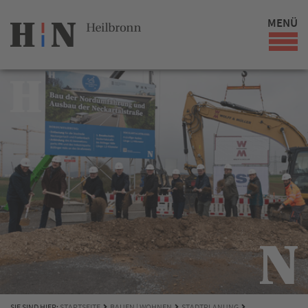
MENÜ
SIE SIND HIER:
STARTSEITE
BAUEN | WOHNEN
STADTPLANUNG