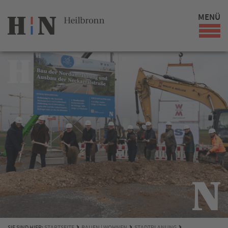
MENÜ
SIE SIND HIER:
STARTSEITE
BAUEN | WOHNEN
STADTPLANUNG