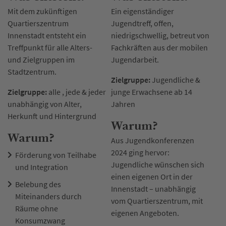
Mit dem zukünftigen
Ein eigenständiger
Quartierszentrum
Jugendtreff, offen,
Innenstadt entsteht ein
niedrigschwellig, betreut von
Treffpunkt für alle Alters-
Fachkräften aus der mobilen
und Zielgruppen im
Jugendarbeit.
Stadtzentrum.
Zielgruppe:
Jugendliche &
Zielgruppe:
alle , jede & jeder
junge Erwachsene ab 14
unabhängig von Alter,
Jahren
Herkunft und Hintergrund
Warum?
Warum?
Aus Jugendkonferenzen
2024 ging hervor:
Förderung von Teilhabe
Jugendliche wünschen sich
und Integration
einen eigenen Ort in der
Belebung des
Innenstadt – unabhängig
Miteinanders durch
vom Quartierszentrum, mit
Räume ohne
eigenen Angeboten.
Konsumzwang