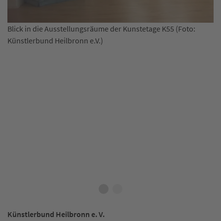
Blick in die Ausstellungsräume der Kunstetage K55 (Foto:
Künstlerbund Heilbronn e.V.)
d
Au
He
Künstlerbund Heilbronn e. V.