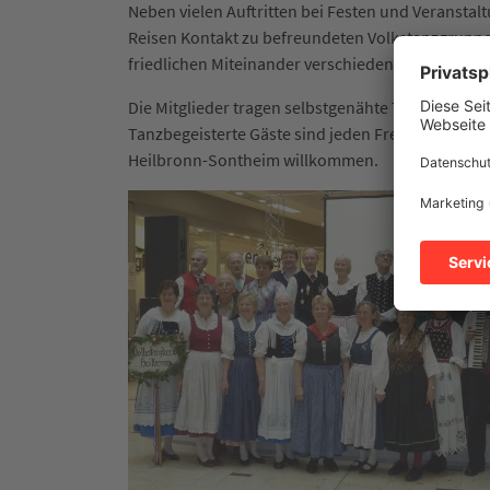
Neben vielen Auftritten bei Festen und Veranstal
Reisen Kontakt zu befreundeten Volkstanzgruppe
friedlichen Miteinander verschiedener Kulturen b
Die Mitglieder tragen selbstgenähte Trachten, zu
Tanzbegeisterte Gäste sind jeden Freitag von 20 
Heilbronn-Sontheim willkommen.