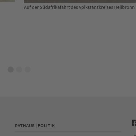
uf der Südafrikafahrt des Volkstanzkreises Heilbronn
Tanz u
Volkst
RATHAUS | POLITIK