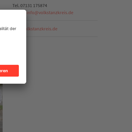
Tel.
07131 175874
E-Mail:
info
@
volkstanzkreis.de
www.volkstanzkreis.de