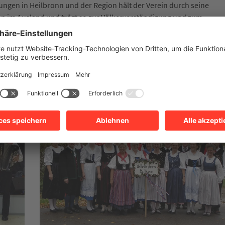
tungen in Heilbronn und der Region hält der Verein durch seine
n im Ausland und trägt so zur Völkerverständigung und zum
ei.
 denen durch Geburtsort oder Familie eine Beziehung besteht.
bis 22 Uhr im Haus der Heimat in der Horkheimer Straße 30 in