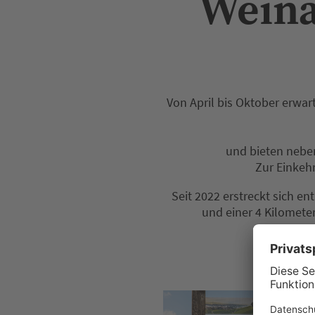
Weina
Von April bis Oktober erwa
und bieten nebe
Zur Einkeh
Seit 2022 erstreckt sich e
und einer 4 Kilomete
Aktuell