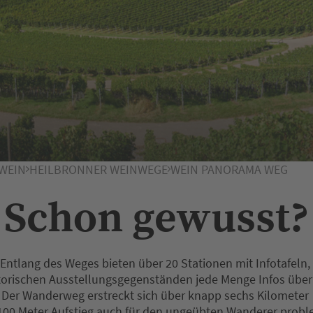
WEIN
HEILBRONNER WEINWEGE
WEIN PANORAMA WEG
Schon gewusst?
Entlang des Weges bieten über 20 Stationen mit Infotafeln,
torischen Ausstellungsgegenständen jede Menge Infos übe
Der Wanderweg erstreckt sich über knapp sechs Kilometer
. 100 Meter Aufstieg auch für den ungeübten Wanderer prob