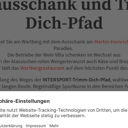
usschank und 
Dich-Pfad
rtet Sie am Wartberg mit dem Ausschank am
Martin-Heinric
Paradies.
Die Betriebe der Wein Villa schenken im Wechsel aus
n der klassischen roten Wengerterwurst auch Käse und Brez
r lädt das
Wartbergrestaurant
auf dem höchsten Punkt des 
ntlang des Weges der
INTERSPORT-Trimm-Dich-Pfad
, wahlwe
r langen Route. Regelmäßige Sportkurse in den Bereichen Y
und Walking laden zum Mitmachen ein.
e Kurspläne und Anmeldung unter
www.intersport.de/trimm