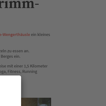
Trimm-
h-Wengerthäusle
ein kleines
eln zu essen an.
Berges ein.
ise mit einer 1,5 Kilometer
oga, Fitness, Running
-dich-hn