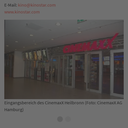
E-Mail:
kino
@
kinostar.com
www.kinostar.com
Saal 1 des Kinostar 
h des CinemaxX Heilbronn (Foto: CinemaxX AG