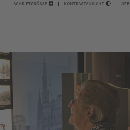
SCHRIFTGRÖSSE
KONTRASTANSICHT
GEB