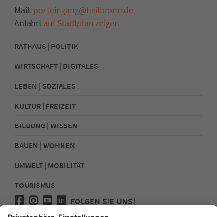
Mail:
posteingang@heilbronn.de
Anfahrt
auf Stadtplan zeigen
RATHAUS | POLITIK
WIRTSCHAFT | DIGITALES
LEBEN | SOZIALES
KULTUR | FREIZEIT
BILDUNG | WISSEN
BAUEN | WOHNEN
UMWELT | MOBILITÄT
TOURISMUS
FOLGEN SIE UNS!