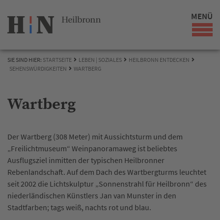
MENÜ
SIE SIND HIER:
STARTSEITE
LEBEN | SOZIALES
HEILBRONN ENTDECKEN
SEHENSWÜRDIGKEITEN
WARTBERG
Wartberg
Der Wartberg (308 Meter) mit Aussichtsturm und dem
„Freilichtmuseum“ Weinpanoramaweg ist beliebtes
Ausflugsziel inmitten der typischen Heilbronner
Rebenlandschaft. Auf dem Dach des Wartbergturms leuchtet
seit 2002 die Lichtskulptur „Sonnenstrahl für Heilbronn“ des
niederländischen Künstlers Jan van Munster in den
Stadtfarben; tags weiß, nachts rot und blau.