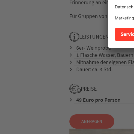
Erinnerung an ein besondere
Für Gruppen von 10 bis 15 P
LEISTUNGEN
6er- Weinprobe
1 Flasche Wasser, Bauern
Mitnahme der eigenen Fl
Dauer: ca. 3 Std.
PREISE
49 Euro pro Person
ANFRAGEN