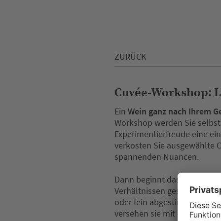
ZURÜCK
Cuvée-Workshop: Li
Ein
Wein ganz nach Ihrem 
Workshop werden Sie selbst 
Experimentierfreude eine ein
verkosten Sie ausgewählte C
spannenden Nuancen.
Dann beginnt das eigentlich
Verhältnissen gestalten Sie 
oder fein abgestimmt – das Er
versehen sie mit einem Etik