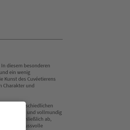
r! In diesem besonderen
und ein wenig
die Kunst des Cuvéetierens
em Charakter und
ne in unterschiedlichen
gant, kräftig und vollmundig
füllen Sie schließlich ab,
e – als genussvolle