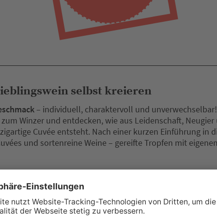
eblingswein selbst kreieren
Geschmack
– individuell, charaktervoll und unverwechselba
zum Winzer und entdecken, wie aus Leidenschaft, Neugier 
zigartige Cuvée entsteht. Nach einer kurzen Einführung in 
uvées und sortenreine Weine – gereifte Tropfen mit eigen
e Abenteuer: Durch das Zusammenstellen verschiedener Wei
Ihr ganz persönliches Geschmacksprofil. Ob fruchtig und ele
gebnis ist so individuell wie Sie selbst.
Ihre eigene Cuvée
ett und nehmen Ihren ganz persönlichen Wein mit nach Haus