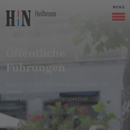
Öffentliche
Führungen
Buchen Sie Ihre Tour heute und erleben Sie
unsere
Stadt aus einer neuen Perspektive!