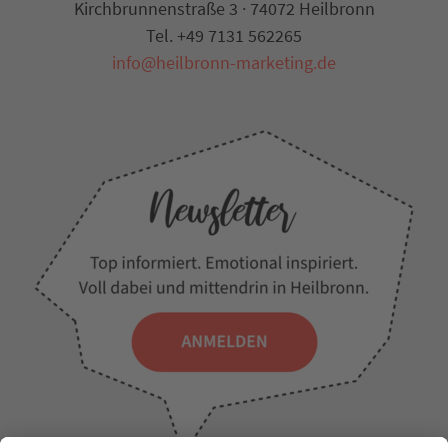
Kirchbrunnenstraße 3 · 74072 Heilbronn
Tel. +49 7131 562265
info@heilbronn-marketing.de