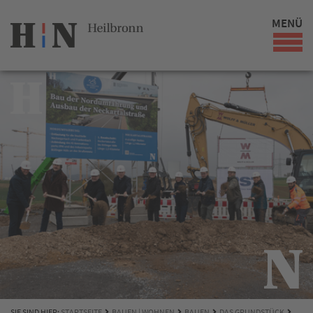
MENÜ
SIE SIND HIER:
STARTSEITE
BAUEN | WOHNEN
BAUEN
DAS GRUNDSTÜCK