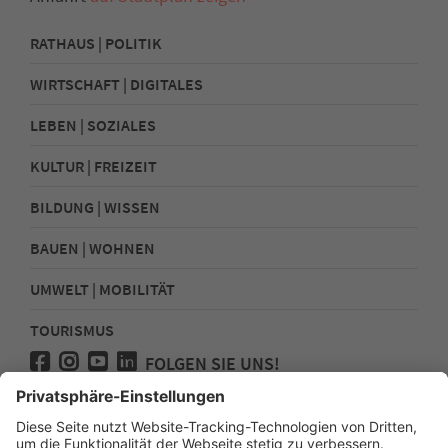
RATHAUS | POLITIK
WIRTSCHAFT | DIGITALES
LEBEN | SOZIALES
KULTUR | FREIZEIT
BILDUNG | WISSEN
BAUEN | WOHNEN
UMWELT | MOBILITÄT
TOURISMUS
FOLGEN SIE UNS!
Presse
Kontakt