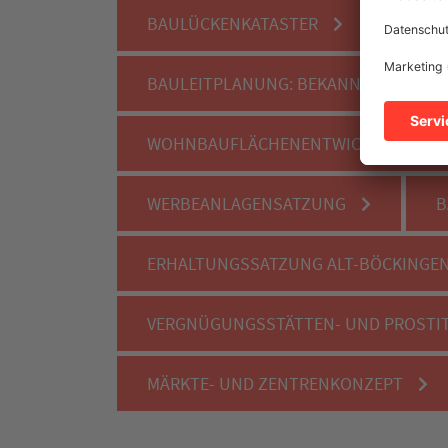
BAULÜCKENKATASTER
BAULEITPLANUNG: BEKANNTMACHUNG
WOHNBAUFLÄCHENENTWICKLUNG
WERBEANLAGENSATZUNG
B
ERHALTUNGSSATZUNG ALT-BÖCKINGE
VERGNÜGUNGSSTÄTTEN- UND PROSTI
MÄRKTE- UND ZENTRENKONZEPT