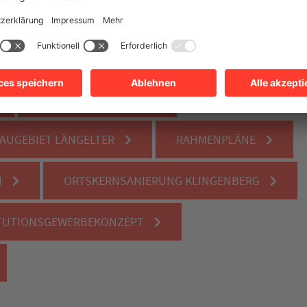
EN UND ÖFFENTLICHKEITSBETEILIGUNG
ORTSBAUSATZUNG
AUGEBIET LÄNGELTER
RAHMENPLÄNE
N
ORTSKERNSANIERUNG KLINGENBERG
TUTIONSGEWERBEKONZEPT