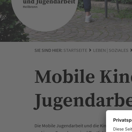
SIE SIND HIER:
STARTSEITE
LEBEN | SOZIALES
Mobile Kin
Jugendarbe
Die Mobile Jugendarbeit und die Kindersozialarbe