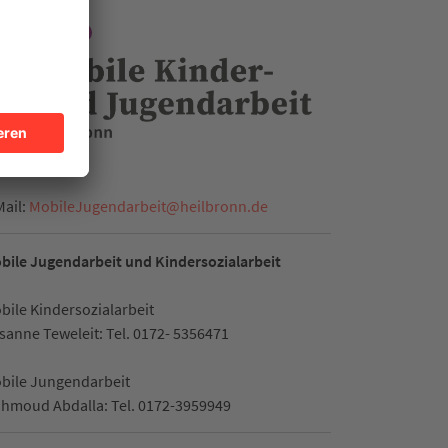
Mail:
MobileJugendarbeit
@
heilbronn.de
bile Jugendarbeit und Kindersozialarbeit
bile Kindersozialarbeit
sanne Teweleit: Tel. 0172- 5356471
bile Jungendarbeit
hmoud Abdalla: Tel. 0172-3959949