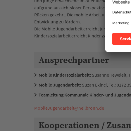
und junge Erwachsene im öffentlichen Raum. Häu
aufgrund aussichtsloser Perspektiven ihren Famil
Rücken gekehrt. Die mobile Arbeit unterstützt sie
Entwicklung zu fördern.
Die Mobile Jugendarbeit erreicht junge Menschen 
Kindersozialarbeit erreicht Kinder zwischen 8 un
Ansprechpartner
Mobile Kindersozialarbeit:
Susanne Teweleit, T
Mobile Jugendarbeit:
Suzan Ekinci, Tel: 0172 
Teamleitung Kommunale Kinder- und Jugenda
MobileJugendarbeit
@
heilbronn.de
Kooperationen / Zusa