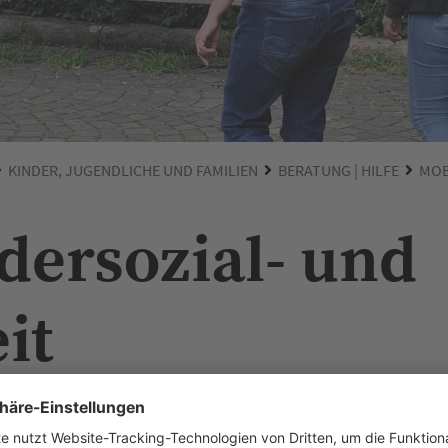
KINDER, JUGENDLICHE UND FAMILIEN
BERATUNG | HILFE
MOB
dersozial- und
it
it der Stadt Heilbronn richten sich an Kinder, Jugendliche