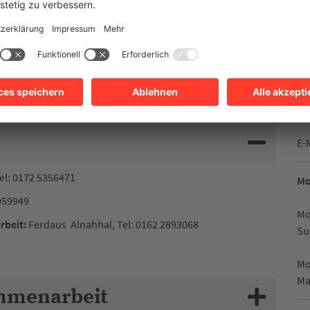
fig haben Kinder, Jugendliche und junge Erwachsene
ien, ihren Freunden, der Schule oder der Arbeitswelt den
, um ihre Lebenssituation zu verbessern und sie in ihrer
im Alter von 14 bis 27 Jahren. Die Mobile
d 13 Jahren.
E-
el: 0172 5356471
Mo
3959949
Mo
rbeit:
Ferdaus Alnahhal, Tel: 0162 2893068
Su
Mo
Ma
mmenarbeit