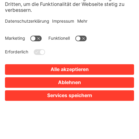
1
2
3
4
SIE SIND HIER:
TOURISMUS
KULTUR
SEHENSWERTES
MUSEUM IM DEUTSCHHOF
Erbe und Inspiration