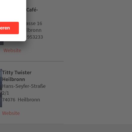
Marmaris Café-
Lounge
Schellengasse 16
74072 Heilbronn
Tel. 01633 953233
Website
Titty Twister
Heilbronn
Hans-Seyfer-Straße
2/1
74076 Heilbronn
Website