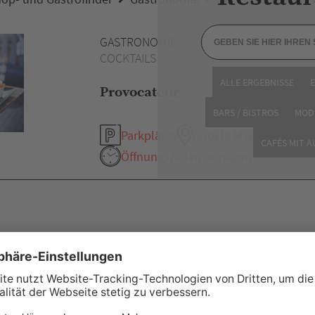
GASTRONOMIE
BAR / CLUB /
COCKTAILS
ALLE ERGEBNISSE
Provocateur
BARS / BISTROS
MOD
Parkplätze
Google Maps
CAFÉS MIT 
Öffnungszeiten anzeigen
eitere Empfehlung