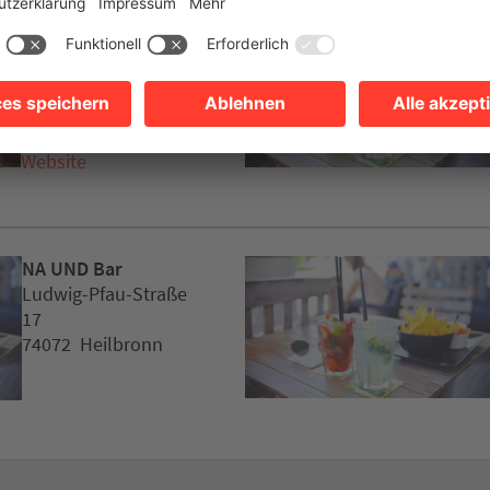
Brixx Club
Lichtenbergerstraße
17
74076 Heilbronn
Website
NA UND Bar
Ludwig-Pfau-Straße
17
74072 Heilbronn