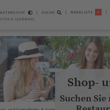
MERKLISTE
0
ASTANSICHT
SUCHE
Shop- u
Suchen Sie
Restaur
op- und Gastrofinder
Gastronomie
Bars / Bistros
P