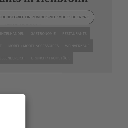
Charlottenstraße 190
74074 Heilbronn
EINZELHANDEL
GASTRONOMIE
RESTAURANTS
E
MÖBEL / MÖBEL-ACCESSOIRES
WEINVERKAUF
AUSSENBEREICH
BRUNCH / FRÜHSTÜCK
en