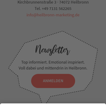
Kirchbrunnenstraße 3 · 74072 Heilbronn
Tel. +49 7131 562265
info@heilbronn-marketing.de