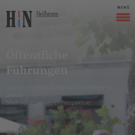
Öffentliche
Führungen
Buchen Sie Ihre Tour heute und erleben Sie
unsere
Stadt aus einer neuen Perspektive!