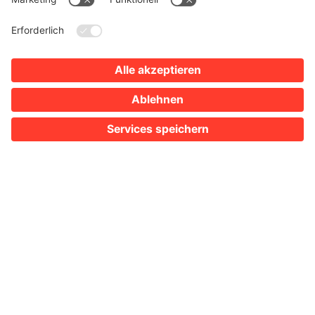
SIE SIND HIER:
TOURISMUS
WEIN
WEINGÜTER IN HEILBRONN
BESENKALENDER FÜR HEILBRONN
Willkommen
beim Heilbronner
Besenkalender,