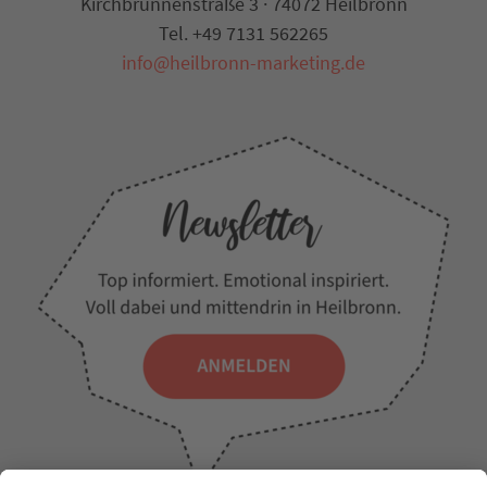
Kirchbrunnenstraße 3 · 74072 Heilbronn
Tel. +49 7131 562265
info@heilbronn-marketing.de