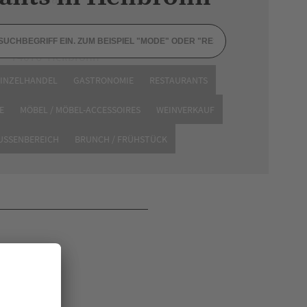
Gottlieb-Daimler-Straße 9
74076 Heilbronn
EINZELHANDEL
GASTRONOMIE
RESTAURANTS
Website
E
MÖBEL / MÖBEL-ACCESSOIRES
WEINVERKAUF
AUSSENBEREICH
BRUNCH / FRÜHSTÜCK
en