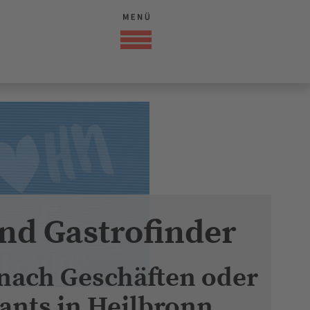
nd Gastrofinder
 nach Geschäften oder
ants in Heilbronn
enns BioMarkt