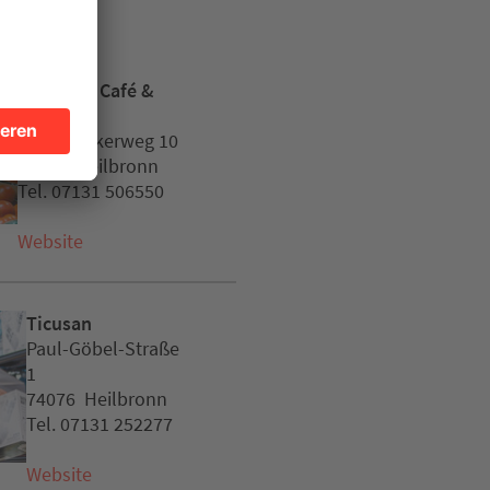
Hofladen Café &
Wein
Hüttenäckerweg 10
74081 Heilbronn
Tel. 07131 506550
Website
Ticusan
Paul-Göbel-Straße
1
74076 Heilbronn
Tel. 07131 252277
Website