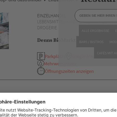
EINZELHANDEL
LEBENSMITTELHANDEL / GETRÄNKE /
DROGERIE
ALLE ERGEBNISSE
Denns BioMarkt
BARS / BISTROS
MOD
CAFÉS MIT 
Parkplätze
Google Maps
Mehrwegsystem
Öffnungszeiten anzeigen
eitere Empfehlung