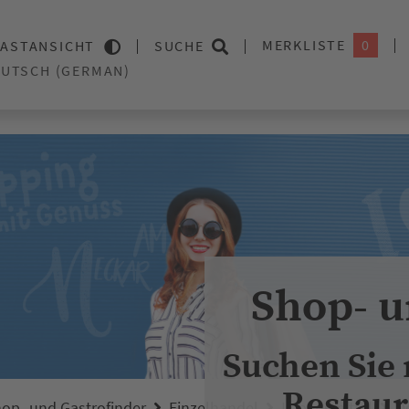
MERKLISTE
0
ASTANSICHT
SUCHE
Shop- u
Suchen Sie
Restaur
op- und Gastrofinder
Einzelhandel
Lebensmittel
D