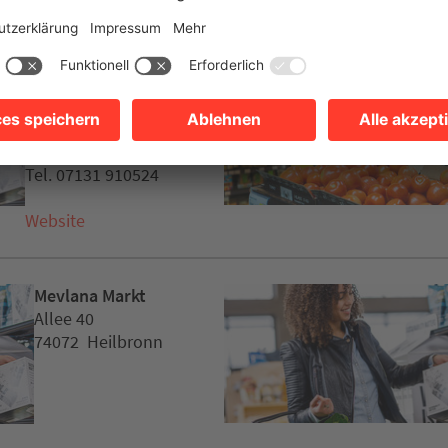
Alldrink
Würzburger Straße
4S
74078 Heilbronn
Tel. 07131 910524
Website
Mevlana Markt
Allee 40
74072 Heilbronn