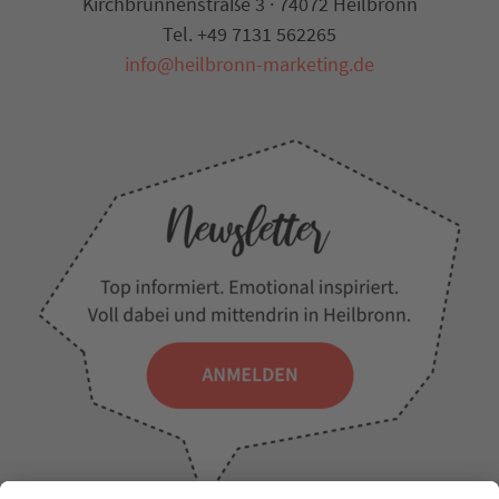
Kirchbrunnenstraße 3 · 74072 Heilbronn
Tel. +49 7131 562265
info@heilbronn-marketing.de