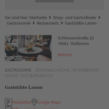
Sie sind hier:
Startseite
Shop- und Gastrofinder
Gastronomie
Restaurants
Gaststätte Lamm
Schleusenstraße 25
74081 Heilbronn
Website
GASTRONOMIE
REGIONALE KÜCHE / SCHWÄBISCHE
KÜCHE / GUT BÜRGERLICH
Gaststätte Lamm
Parkplätze
Google Maps