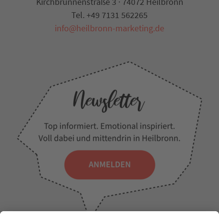
Kirchbrunnenstraße 3 · 74072 Heilbronn
Tel. +49 7131 562265
info@heilbronn-marketing.de