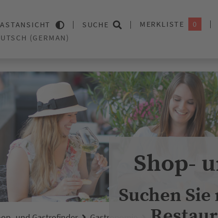
MERKLISTE
0
ASTANSICHT
SUCHE
Shop- u
Suchen Sie
Restaur
op- und Gastrofinder
Gastronomie
Cafés
Holzofenb