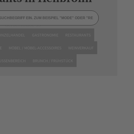
Gerberstraße 55
74072 Heilbronn
EINZELHANDEL
GASTRONOMIE
RESTAURANTS
Tel. 07131 2780869
E
MÖBEL / MÖBEL-ACCESSOIRES
WEINVERKAUF
Website
AUSSENBEREICH
BRUNCH / FRÜHSTÜCK