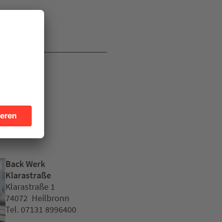
en
Back Werk
Klarastraße
Klarastraße 1
74072 Heilbronn
Tel. 07131 8996400