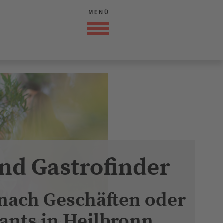
nd Gastrofinder
 nach Geschäften oder
ants in Heilbronn
äckerei Mitterer