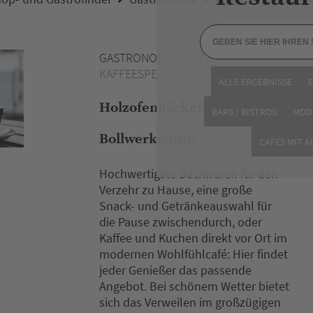
GASTRONOMIE
CAFÉ /
KAFFEESPEZIALITÄTEN / BÄCKEREI
ALLE ERGEBNISSE
Holzofenbäckerei Mitterer
BARS / BISTROS
MOD
Bollwerksturm
CAFÉS MIT 
Hochwertigste Backwaren für den
Verzehr zu Hause, eine große
Snack- und Getränkeauswahl für
die Pause zwischendurch, oder
Kaffee und Kuchen direkt vor Ort im
modernen Wohlfühlcafé: Hier findet
jeder Genießer das passende
Angebot. Bei schönem Wetter bietet
sich das Verweilen im großzügigen