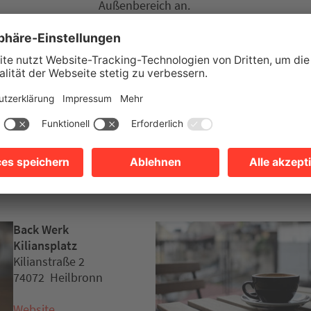
Außenbereich an.
Parkplätze
Google Maps
Öffnungszeiten anzeigen
eitere Empfehlung
Back Werk
Kiliansplatz
Kilianstraße 2
74072 Heilbronn
Website