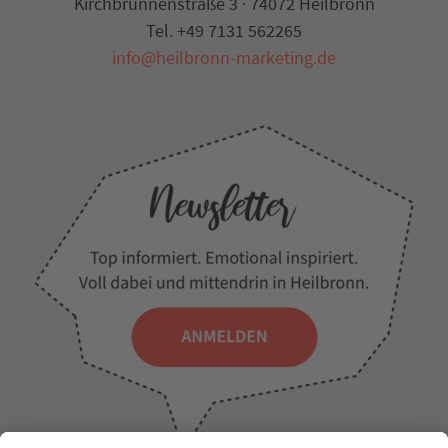
Kirchbrunnenstraße 3 · 74072 Heilbronn
Tel. +49 7131 562265
info@heilbronn-marketing.de