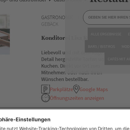
GASTRONOMIE
KUCHEN / TORTEN /
GEBÄCK
ALLE ERGEBNISSE
Konditorei Lisa Kühner
BARS / BISTROS
MOD
Liebevoll und mit dem Auge zum
Detail hergestellte Torten und
CAFÉS MIT 
Kuchen. Direkt vor Ort zum
Mitnehmen oder nach Ihren
Wünschen bestellbar.
Parkplätze
Google Maps
Öffnungszeiten anzeigen