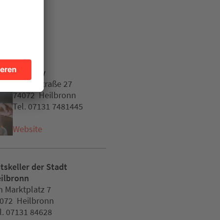
en
Asia Noy
Gartenstraße 27
74072 Heilbronn
Tel. 07131 7481445
Website
tskeller der Stadt
ilbronn
 Marktplatz 7
072 Heilbronn
l. 07131 84628