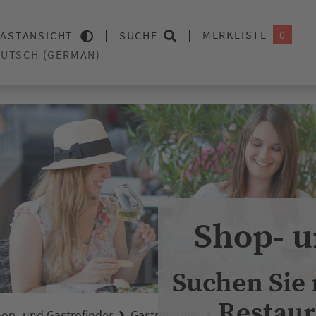
MERKLISTE
0
ASTANSICHT
SUCHE
Shop- u
Suchen Sie
Restaur
op- und Gastrofinder
Gastronomie
Abholung / To Go