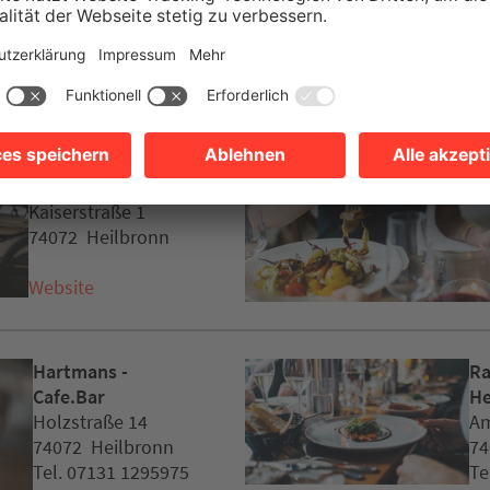
eitere Empfehlung
60 Seconds to
Napoli
Kaiserstraße 1
74072 Heilbronn
Website
Hartmans -
Ra
Cafe.Bar
He
Holzstraße 14
Am
74072 Heilbronn
74
Tel. 07131 1295975
Te