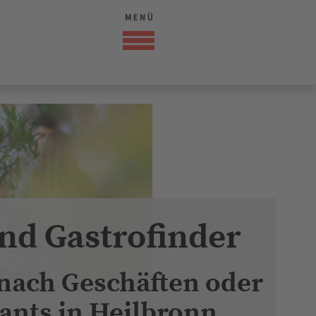
nd Gastrofinder
 nach Geschäften oder
ants in Heilbronn
Konditorei Lisa Kühner