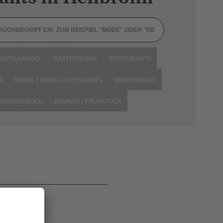
Bismarckstraße 6
74072 Heilbronn
Tel. 0176 21513446
EINZELHANDEL
GASTRONOMIE
RESTAURANTS
Website
E
MÖBEL / MÖBEL-ACCESSOIRES
WEINVERKAUF
AUSSENBEREICH
BRUNCH / FRÜHSTÜCK