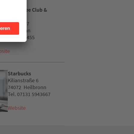
HAMA Coffee Club &
e Bar
merstraße 27
72 Heilbronn
. 07131 3998455
site
Starbucks
Kilianstraße 6
74072 Heilbronn
Tel. 07131 5943667
Website