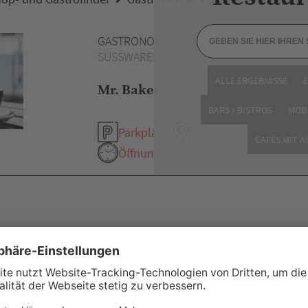
GASTRONOMIE
CAFÉ / BÄCKEREI /
SÜSSWAREN
ALLE ERGEBNISSE
Mr. Baker
BARS / BISTROS
MOD
Parkplätze
Google Maps
CAFÉS MIT 
Öffnungszeiten anzeigen
eitere Empfehlung