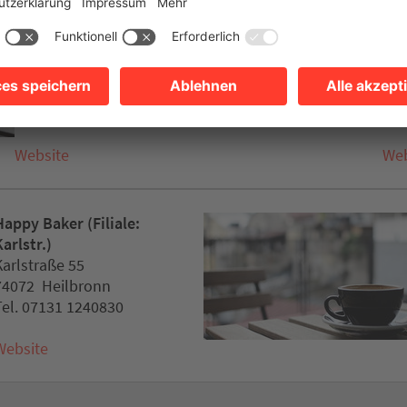
Bäckerei Kopp
BAR
Friedrich-Dürr Straße
Win
60
Sül
74074 Heilbronn
740
Tel. 07131 252489
Tel
Website
Web
Happy Baker (Filiale:
arlstr.)
Karlstraße 55
74072 Heilbronn
Tel. 07131 1240830
Website