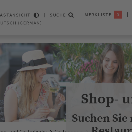
MERKLISTE
0
ASTANSICHT
SUCHE
Shop- u
Suchen Sie
Restaur
op- und Gastrofinder
Gastronomie
Cafés
Mr. Baker