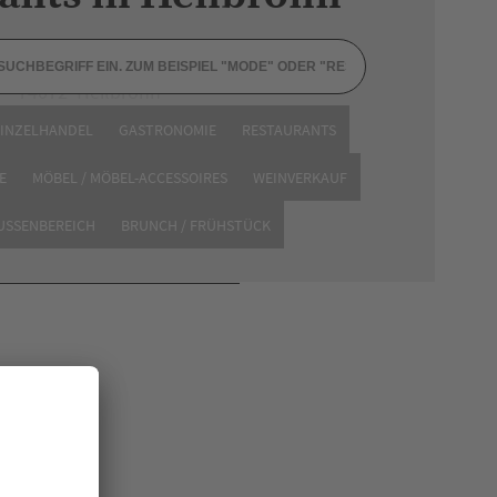
Kirchbrunnenstraße 24
74072 Heilbronn
EINZELHANDEL
GASTRONOMIE
RESTAURANTS
Website
E
MÖBEL / MÖBEL-ACCESSOIRES
WEINVERKAUF
AUSSENBEREICH
BRUNCH / FRÜHSTÜCK
en