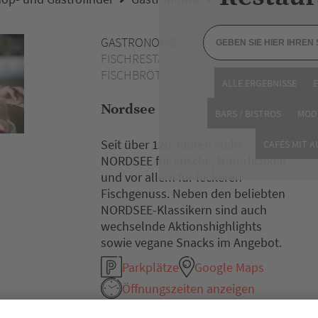
GASTRONOMIE
FISCHRESTAURANT /
FISCHBRÖTCHEN / FRISCHFISCH
ALLE ERGEBNISSE
Nordsee
BARS / BISTROS
MOD
Seit über 120 Jahren steht
CAFÉS MIT 
NORDSEE für Frische, Natürlichkeit
und vor allem für leckeren
Fischgenuss. Neben den beliebten
NORDSEE-Klassikern sind auch
wechselnde Aktionshighlights
sowie vegane Snacks im Angebot.
Parkplätze
Google Maps
Öffnungszeiten anzeigen