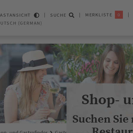
MERKLISTE
0
ASTANSICHT
SUCHE
Shop- u
Suchen Sie
Restaur
op- und Gastrofinder
Gastronomie
Restaurants
No