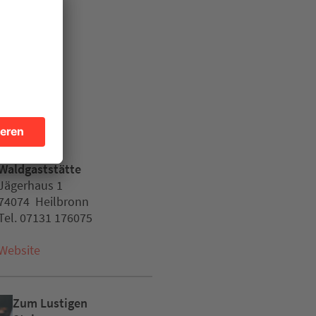
en
Jägerhaus
Waldgaststätte
Jägerhaus 1
74074 Heilbronn
Tel. 07131 176075
Website
Zum Lustigen