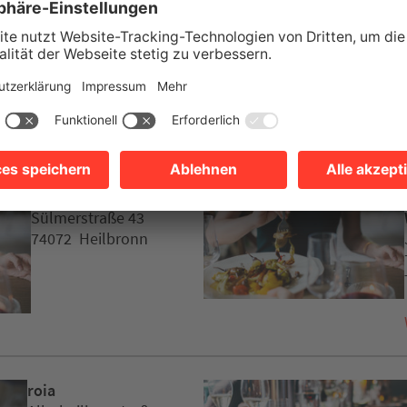
eitere Empfehlung
Divan 2
Sülmerstraße 43
74072 Heilbronn
roia