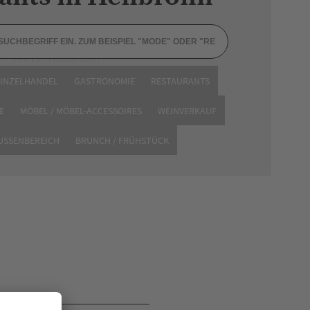
Fleiner Straße 18
74072 Heilbronn
Tel. 07131 962638
EINZELHANDEL
GASTRONOMIE
RESTAURANTS
Website
E
MÖBEL / MÖBEL-ACCESSOIRES
WEINVERKAUF
AUSSENBEREICH
BRUNCH / FRÜHSTÜCK