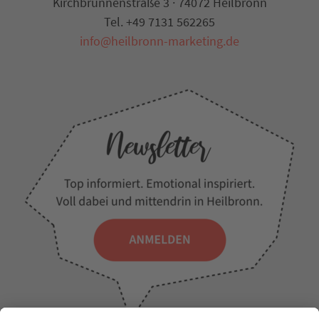
Kirchbrunnenstraße 3 · 74072 Heilbronn
Tel. +49 7131 562265
info@heilbronn-marketing.de