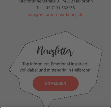
Kirchbrunnenstraße 3 · 74072 Heilbronn
Tel. +49 7131 562265
info@heilbronn-marketing.de