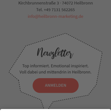
Kirchbrunnenstraße 3 · 74072 Heilbronn
Tel. +49 7131 562265
info@heilbronn-marketing.de