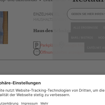
EINZELHANDEL
MODE /
HAUSHALTSWAREN / MULTIMEDIA
ALLE ERGEBNISSE
Haus des Schnäppchens
BARS / BISTROS
MOD
Parkplätze
Google Maps
CAFÉS MIT 
Öffnungszeiten anzeigen
eitere Empfehlung