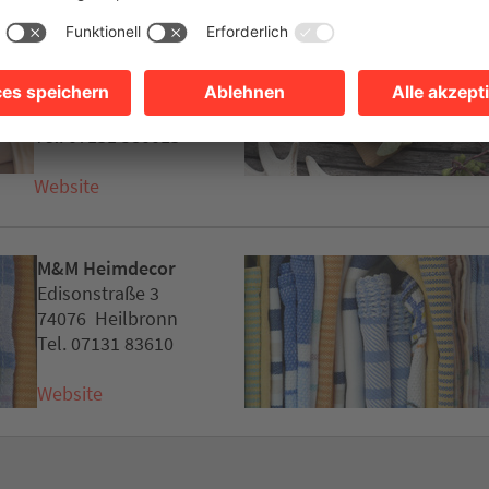
Bühler
Bettsysteme
Wilhelmstraße 33
74074 Heilbronn
Tel. 07131 580013
Website
M&M Heimdecor
Edisonstraße 3
74076 Heilbronn
Tel. 07131 83610
Website