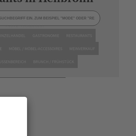
Kilianstraße 8
74072 Heilbronn
EINZELHANDEL
GASTRONOMIE
RESTAURANTS
Website
E
MÖBEL / MÖBEL-ACCESSOIRES
WEINVERKAUF
AUSSENBEREICH
BRUNCH / FRÜHSTÜCK
en