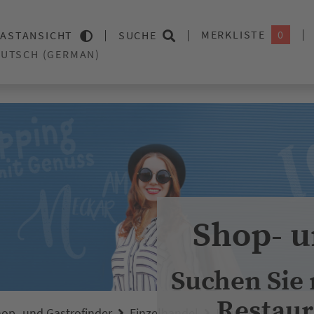
MERKLISTE
0
ASTANSICHT
SUCHE
Shop- u
Suchen Sie
Restaur
op- und Gastrofinder
Einzelhandel
Heimtextilien
H