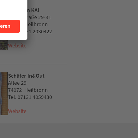
Kultiv im KAI
Kaiserstraße 29-31
74072 Heilbronn
Tel. 07131 2030422
Website
Schäfer In&Out
Allee 29
74072 Heilbronn
Tel. 07131 4059430
Website