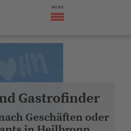
nd Gastrofinder
 nach Geschäften oder
ants in Heilbronn
aus des Schnäppchens