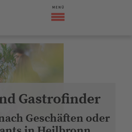
nd Gastrofinder
 nach Geschäften oder
ants in Heilbronn
gerhaus Waldgaststätte