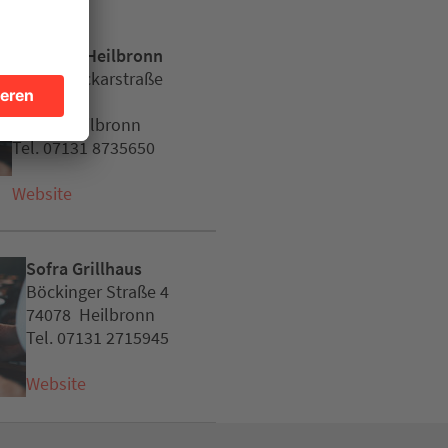
L'Osteria Heilbronn
Obere Neckarstraße
30
74072 Heilbronn
Tel. 07131 8735650
Website
Sofra Grillhaus
Böckinger Straße 4
74078 Heilbronn
Tel. 07131 2715945
Website