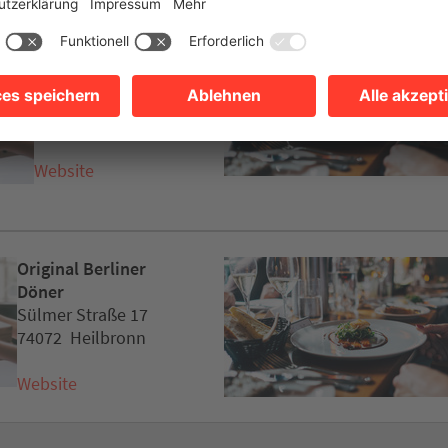
Köfte Spot
Klarastraße 10
74072 Heilbronn
Tel. 0163 9672761
Website
Original Berliner
Döner
Sülmer Straße 17
74072 Heilbronn
Website