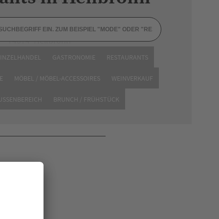
Jägerhaus 1
74074 Heilbronn
Tel. 07131 176075
EINZELHANDEL
GASTRONOMIE
RESTAURANTS
Website
E
MÖBEL / MÖBEL-ACCESSOIRES
WEINVERKAUF
AUSSENBEREICH
BRUNCH / FRÜHSTÜCK
en