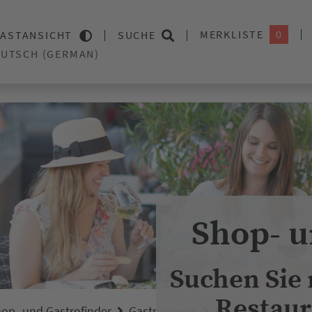
MERKLISTE
0
ASTANSICHT
SUCHE
Shop- u
Suchen Sie
Restaur
op- und Gastrofinder
Gastronomie
Restaurants
Jä