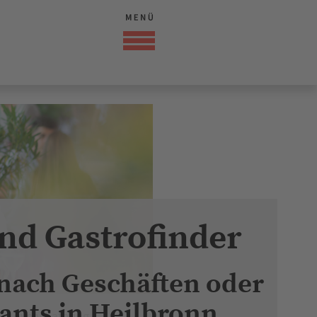
nd Gastrofinder
 nach Geschäften oder
ants in Heilbronn
Lovely Catering