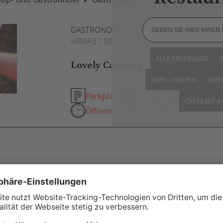
GASTRONOMIE
CATERING /
WRAPS / STREET FOOD
ALLE ERGEBNISSE
Lovely Catering
BARS / BISTROS
MOD
Parkplätze
Google Maps
CAFÉS MIT 
Öffnungszeiten anzeigen
eitere Empfehlung