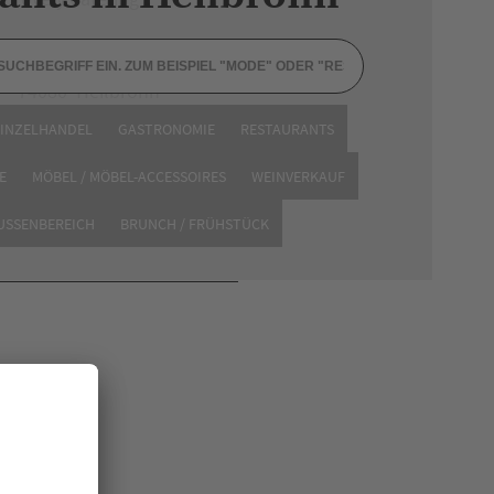
Im Jockele 34
74080 Heilbronn
Tel. 01575 2468869
EINZELHANDEL
GASTRONOMIE
RESTAURANTS
Website
E
MÖBEL / MÖBEL-ACCESSOIRES
WEINVERKAUF
AUSSENBEREICH
BRUNCH / FRÜHSTÜCK
en