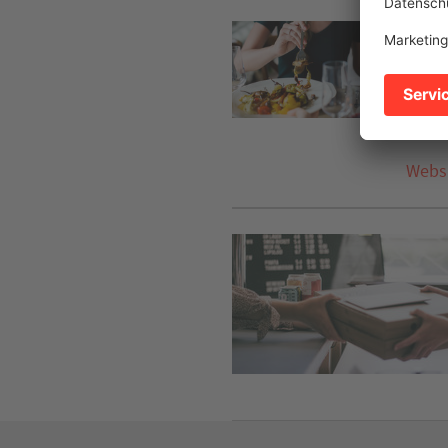
Café 
Bamb
Im Ne
7407
Tel. 
Webs