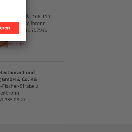
Italfood
Salzstraße 106-110
74076 Heilbronn
Tel. 07131 797946
Website
 Restaurant und
g GmbH & Co. KG
-Fischer-Straße 2
eilbronn
31 385 06 27