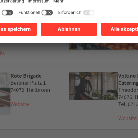
Restaurant
usgarten Heilbronn
ckargarten 4
8 Heilbronn
07131 1595490
ite
Rote Brigade
Voltino
Berliner Platz 1
Caterin
74072 Heilbronn
Theodor
74076 H
Website
Tel. 071
Website