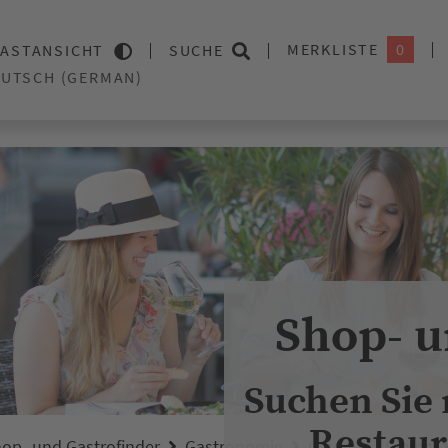
MERKLISTE
0
ASTANSICHT
SUCHE
Shop- u
Suchen Sie
Restaur
op- und Gastrofinder
Gastronomie
Catering / Dining