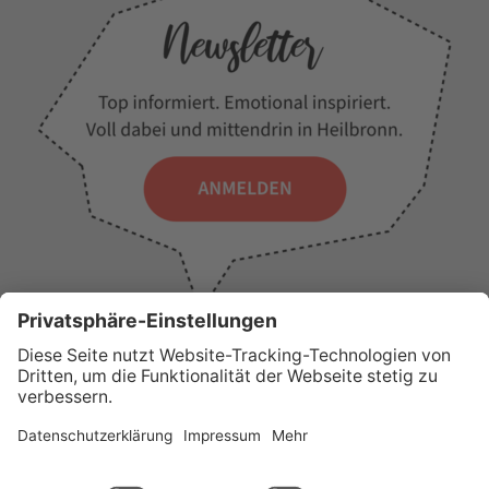
WICHTIGE LINKS
Presse
Wir über uns
Tourist-Information
AGB
Stadtplan