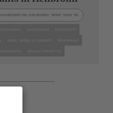
Lohtorstraße 7
74072 Heilbronn
EINZELHANDEL
GASTRONOMIE
RESTAURANTS
Website
E
MÖBEL / MÖBEL-ACCESSOIRES
WEINVERKAUF
AUSSENBEREICH
BRUNCH / FRÜHSTÜCK
en