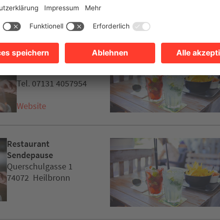
Alpha Eat Greek
Fleiner Straße 39
74072 Heilbronn
Tel. 07131 4057954
Website
Restaurant
Sendepause
Querschulgasse 1
74072 Heilbronn