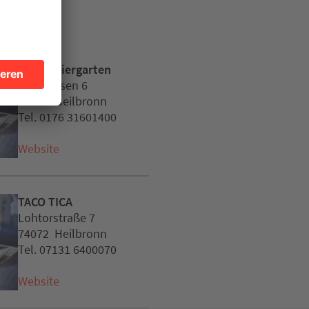
Carles Biergarten
Wertwiesen 6
74081 Heilbronn
Tel. 0176 31601400
Website
TACO TICA
Lohtorstraße 7
74072 Heilbronn
Tel. 07131 6400070
Website