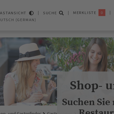
MERKLISTE
0
ASTANSICHT
SUCHE
Shop- u
Suchen Sie
Restaur
op- und Gastrofinder
Gastronomie
Restaurants
SU