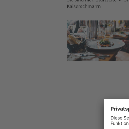
Kaiserschmarrn
W