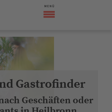
nd Gastrofinder
 nach Geschäften oder
ants in Heilbronn
PERSCHMARRN - Loaded