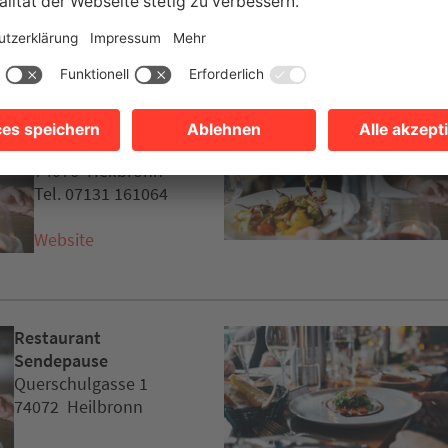
eitere Empfehlung
HendlCube
Moltkestraße 48
74076 Heilbronn
Tel. 07131 161064
Website
Restaurant
Sendepause
Querschulgasse 1
74072 Heilbronn