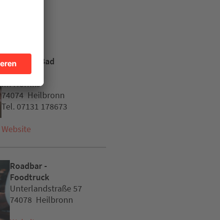
en
Licht Luft Bad
Heilbronn
Im Hörnlis
74074 Heilbronn
Tel. 07131 178673
Website
Roadbar -
Foodtruck
Unterlandstraße 57
74078 Heilbronn