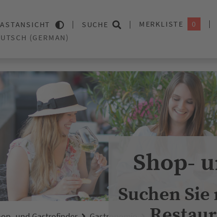
MERKLISTE
0
ASTANSICHT
SUCHE
Shop- u
Suchen Sie
Restaur
op- und Gastrofinder
Gastronomie
Restaurants
Th