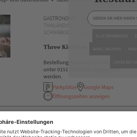
GASTRONOMIE
BURGER /
THAILÄNDISCHE KÜCHE /
SCHWÄBISCHE KÜCHE
ALLE ERGEBNISSE
Three Kitchens
BARS / BISTROS
MOD
Bestellungen können telefonisch
CAFÉS MIT 
unter 0151 21129085 aufgegeben
werden.
Parkplätze
Google Maps
Öffnungszeiten anzeigen