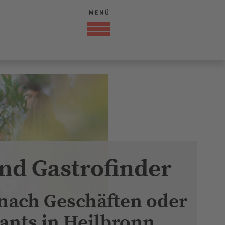
nd Gastrofinder
 nach Geschäften oder
ants in Heilbronn
ree Kitchens