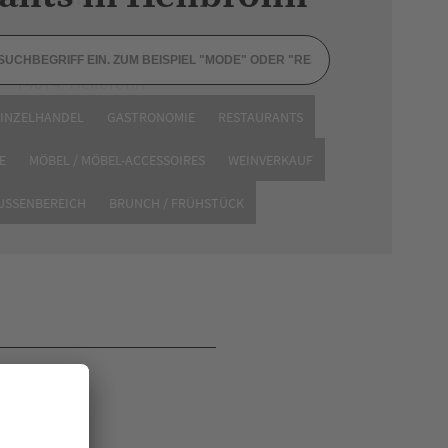
Charlottenstraße 190
74074 Heilbronn
Tel. 0151 21129085
EINZELHANDEL
GASTRONOMIE
RESTAURANTS
Website
E
MÖBEL / MÖBEL-ACCESSOIRES
WEINVERKAUF
AUSSENBEREICH
BRUNCH / FRÜHSTÜCK