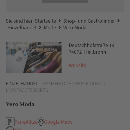
Sie sind hier:
Startseite
Shop- und Gastrofinder
Einzelhandel
Mode
Vero Moda
Deutschhofstraße 19
74072 Heilbronn
Website
EINZELHANDEL
DAMENMODE / BEKLEIDUNG /
MODEACCESSOIRES
Vero Moda
Parkplätze
Google Maps