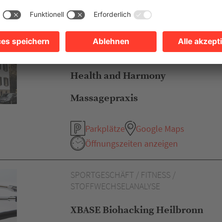
Öffnungszeiten anzeigen
MASSAGE / SCHRÖPFMASSAGE /
TAPING
Health and Harmony
Massagepraxis
Parkplätze
Google Maps
Öffnungszeiten anzeigen
SPORTGESCHÄFT / FITNESS /
STOFFWECHSELANALYSE
XBASE Biohacking Heilbronn