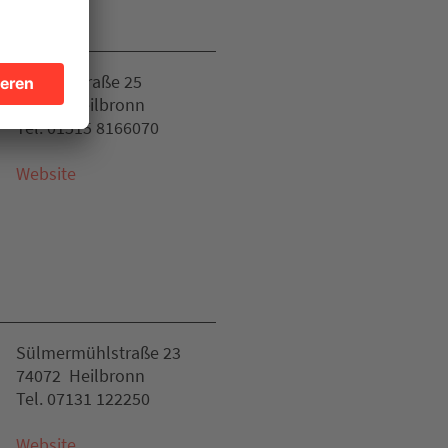
Uhlandstraße 25
74072 Heilbronn
Tel. 01515 8166070
Website
Sülmermühlstraße 23
74072 Heilbronn
Tel. 07131 122250
Website