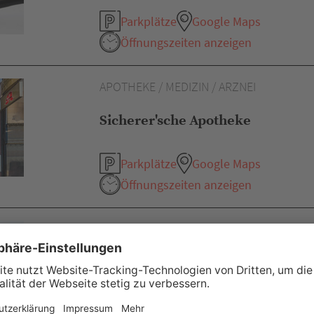
Parkplätze
Google Maps
Öffnungszeiten anzeigen
APOTHEKE / MEDIZIN / ARZNEI
Sicherer'sche Apotheke
Parkplätze
Google Maps
Öffnungszeiten anzeigen
APOTHEKE / MEDIZIN / ARZNEI
Rosen-Apotheke Heilbronn
Parkplätze
Google Maps