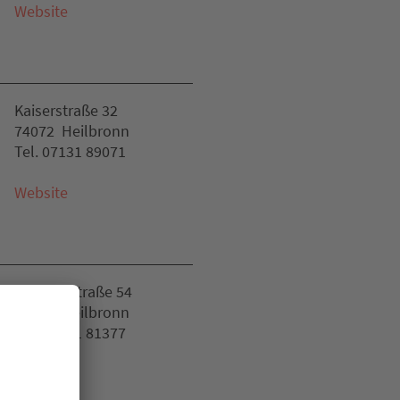
Website
Kaiserstraße 32
74072 Heilbronn
Tel. 07131 89071
Website
Wilhelmstraße 54
74074 Heilbronn
Tel. 07131 81377
Website