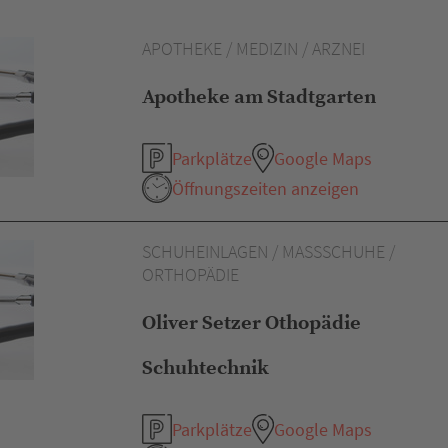
APOTHEKE / MEDIZIN / ARZNEI
Apotheke am Stadtgarten
Parkplätze
Google Maps
Öffnungszeiten anzeigen
SCHUHEINLAGEN / MASSSCHUHE /
ORTHOPÄDIE
Oliver Setzer Othopädie
Schuhtechnik
Parkplätze
Google Maps