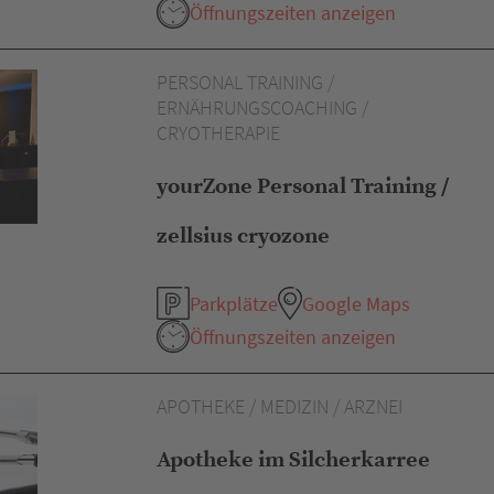
Öffnungszeiten anzeigen
PERSONAL TRAINING /
ERNÄHRUNGSCOACHING /
CRYOTHERAPIE
yourZone Personal Training /
zellsius cryozone
Parkplätze
Google Maps
Öffnungszeiten anzeigen
APOTHEKE / MEDIZIN / ARZNEI
Apotheke im Silcherkarree