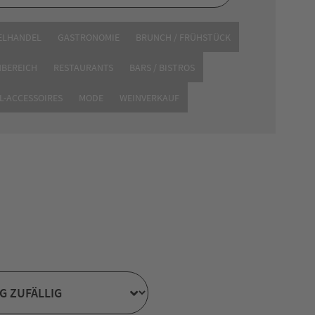
ELHANDEL
GASTRONOMIE
BRUNCH / FRÜHSTÜCK
NBEREICH
RESTAURANTS
BARS / BISTROS
 in Heilbronn.
L-ACCESSOIRES
MODE
WEINVERKAUF