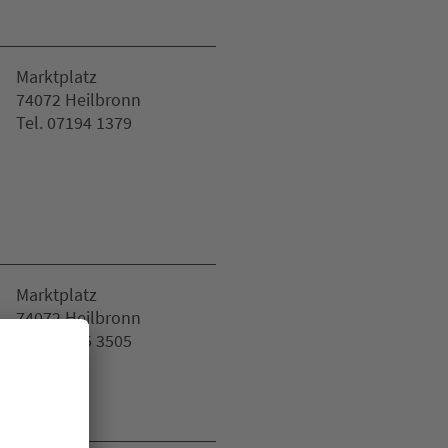
Marktplatz
74072 Heilbronn
Tel. 07194 1379
Marktplatz
74072 Heilbronn
Tel. 07195 3505
Website