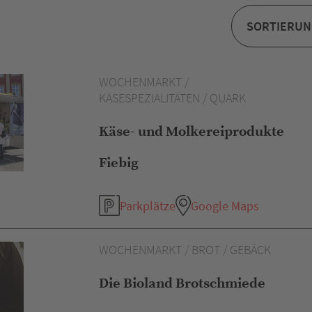
WOCHENMARKT /
KÄSESPEZIALITÄTEN / QUARK
Käse- und Molkereiprodukte
Fiebig
Parkplätze
Google Maps
WOCHENMARKT / BROT / GEBÄCK
Die Bioland Brotschmiede