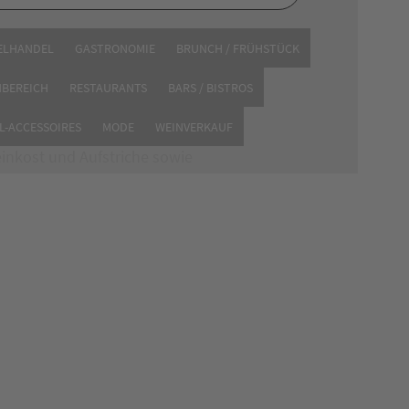
ELHANDEL
GASTRONOMIE
BRUNCH / FRÜHSTÜCK
NBEREICH
RESTAURANTS
BARS / BISTROS
gs auf dem
Marktplatz
in
L-ACCESSOIRES
MODE
WEINVERKAUF
ter anderem frisches Obst
inkost und Aufstriche sowie