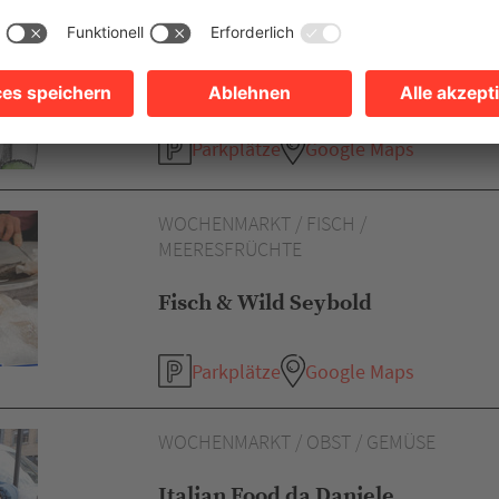
WOCHENMARKT / EIER / NUDELN
Gardicher Hoflädle
Parkplätze
Google Maps
WOCHENMARKT / FISCH /
MEERESFRÜCHTE
Fisch & Wild Seybold
Parkplätze
Google Maps
WOCHENMARKT / OBST / GEMÜSE
Italian Food da Daniele