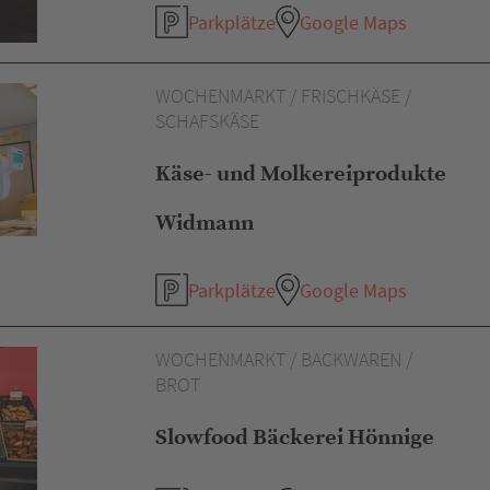
Parkplätze
Google Maps
WOCHENMARKT / FRISCHKÄSE /
SCHAFSKÄSE
Käse- und Molkereiprodukte
Widmann
Parkplätze
Google Maps
WOCHENMARKT / BACKWAREN /
BROT
Slowfood Bäckerei Hönnige