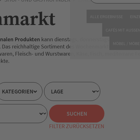
markt
ALLE ERGEBNISSE
EINZ
CAFÉS MIT AUSSE
onalen Produkten
kann dienstags, donnerstags und samsta
MÖBEL / MÖBE
 Das reichhaltige Sortiment des Wochenmarktes umfasst un
en, Fleisch- und Wurstwaren, Käse, Fisch, mediterrane Fe
kte.
KATEGORIEN
FILTER ZURÜCKSETZEN