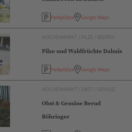
Parkplätze
Google Maps
WOCHENMARKT / PILZE / BEEREN
Pilze und Waldfrüchte Dalmis
Parkplätze
Google Maps
WOCHENMARKT / OBST / GEMÜSE
Obst & Gemüse Bernd
Böhringer