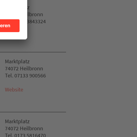
Marktplatz
74072 Heilbronn
Tel. 0171 3843324
Marktplatz
74072 Heilbronn
Tel. 07133 900566
Website
Marktplatz
74072 Heilbronn
Tel. 0173 5816470