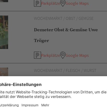
Parkplätze
Google Maps
WOCHENMARKT / OBST / GEMÜSE
Demeter Obst & Gemüse Uwe
Tröger
Parkplätze
Google Maps
WOCHENMARKT / FLEISCH / WURST
Metzgerei Häfele
Parkplätze
Google Maps