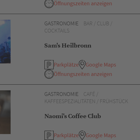
Öffnungszeiten anzeigen
GASTRONOMIE
BAR / CLUB /
COCKTAILS
Sam's Heilbronn
Parkplätze
Google Maps
Öffnungszeiten anzeigen
GASTRONOMIE
CAFÉ /
KAFFEESPEZIALITÄTEN / FRÜHSTÜCK
Naomi's Coffee Club
Parkplätze
Google Maps