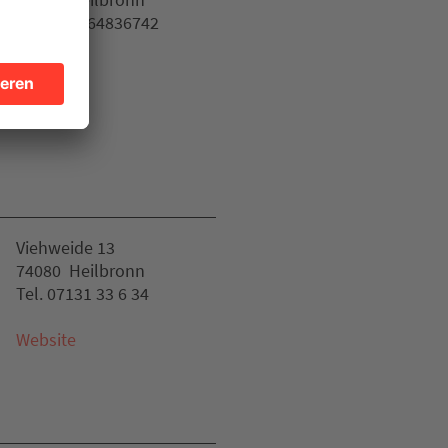
Tel. 0176 64836742
Website
Viehweide 13
74080 Heilbronn
Tel. 07131 33 6 34
Website