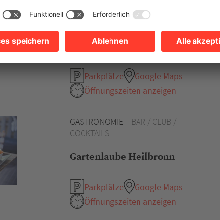
OTTRO CBD STORE
Heilbronn
Parkplätze
Google Maps
Öffnungszeiten anzeigen
GASTRONOMIE
BAR / CLUB /
COCKTAILS
Gartenlaube Heilbronn
Parkplätze
Google Maps
Öffnungszeiten anzeigen