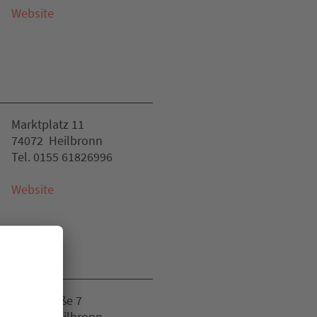
Website
Marktplatz 11
74072 Heilbronn
Tel. 0155 61826996
Website
Klarastraße 7
74072 Heilbronn