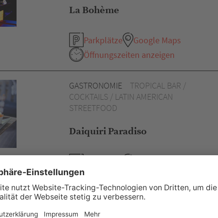
La Bohème
Parkplätze
Google Maps
Öffnungszeiten anzeigen
GASTRONOMIE
TROPICAL BAR /
COCKTAILS / LATIN AMERICAN
STREETFOOD
Daiquiri Paradiso
Parkplätze
Google Maps
Öffnungszeiten anzeigen
EINZELHANDEL
HANFPRODUKTE /
CBD ÖLE / CANNABIS SOCIALCLUB