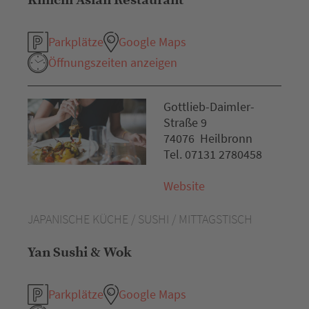
Kimchi Asian Restaurant
Parkplätze
Google Maps
Öffnungszeiten anzeigen
Gottlieb-Daimler-
Straße 9
74076 Heilbronn
Tel. 07131 2780458
Website
JAPANISCHE KÜCHE / SUSHI / MITTAGSTISCH
Yan Sushi & Wok
Parkplätze
Google Maps