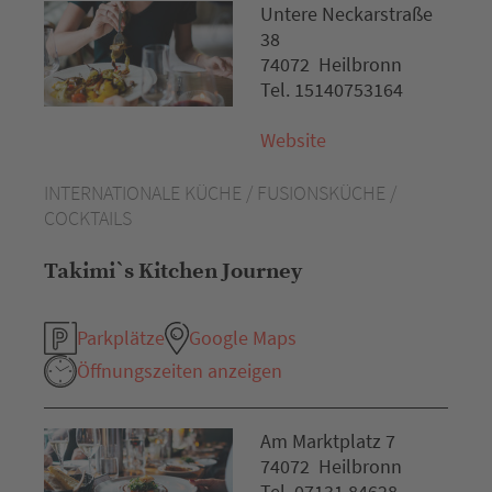
Untere Neckarstraße
38
74072 Heilbronn
Tel. 15140753164
Website
INTERNATIONALE KÜCHE / FUSIONSKÜCHE /
COCKTAILS
Takimi`s Kitchen Journey
Parkplätze
Google Maps
Öffnungszeiten anzeigen
Am Marktplatz 7
74072 Heilbronn
Tel. 07131 84628