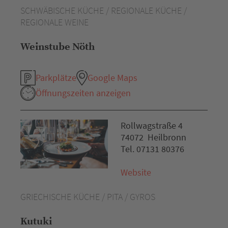
SCHWÄBISCHE KÜCHE / REGIONALE KÜCHE /
REGIONALE WEINE
Weinstube Nöth
Parkplätze
Google Maps
Öffnungszeiten anzeigen
Rollwagstraße 4
74072 Heilbronn
Tel. 07131 80376
Website
GRIECHISCHE KÜCHE / PITA / GYROS
Kutuki