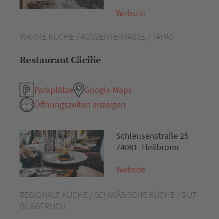
Website
WARME KÜCHE / AUSSENTERRASSE / TAPAS
Restaurant Cäcilie
Parkplätze
Google Maps
Öffnungszeiten anzeigen
Schleusenstraße 25
74081 Heilbronn
Website
REGIONALE KÜCHE / SCHWÄBISCHE KÜCHE / GUT
BÜRGERLICH