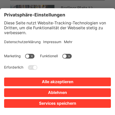
Berliner Platz 12
74072 Heilbronn
Tel. 07131 8870018
Website
ASIATISCHE KÜCHE / SUSHI / FUSIONSKÜCHE
YEDO Sushi & Fusionsküche im K3
Parkplätze
Google Maps
Öffnungszeiten anzeigen
Sülmerstraße 27
74072 Heilbronn
Tel. 07131 3998455