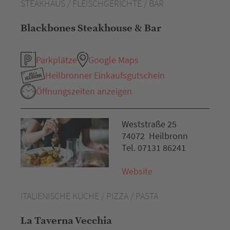
STEAKHAUS / FLEISCHGERICHTE / BAR
Blackbones Steakhouse & Bar
Parkplätze
Google Maps
Heilbronner Einkaufsgutschein
Öffnungszeiten anzeigen
Weststraße 25
74072 Heilbronn
Tel. 07131 86241
Website
ITALIENISCHE KÜCHE / PIZZA / PASTA
La Taverna Vecchia