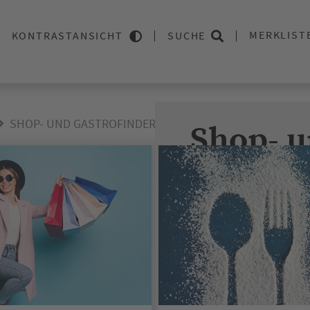
MERKLIST
KONTRASTANSICHT
SUCHE
SHOP- UND GASTROFINDER
Shop- u
SUCHEN SIE NACH GES
ALLE ERGEBNISSE
EINZ
CAFÉS MIT AUSSE