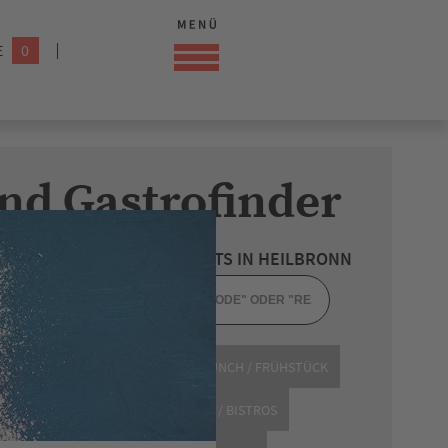
E
0
nd Gastrofinder
CHÄFTEN ODER RESTAURANTS IN HEILBRONN
ELHANDEL
GASTRONOMIE
BRUNCH / FRÜHSTÜCK
NBEREICH
RESTAURANTS
BARS / BISTROS