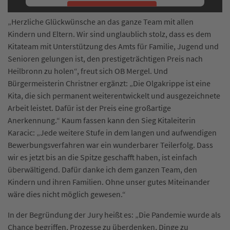
More Information
„Herzliche Glückwünsche an das ganze Team mit allen
Kindern und Eltern. Wir sind unglaublich stolz, dass es dem
Accept
Kitateam mit Unterstützung des Amts für Familie, Jugend und
Senioren gelungen ist, den prestigeträchtigen Preis nach
Heilbronn zu holen“, freut sich OB Mergel. Und
Bürgermeisterin Christner ergänzt: „Die Olgakrippe ist eine
Kita, die sich permanent weiterentwickelt und ausgezeichnete
Arbeit leistet. Dafür ist der Preis eine großartige
Anerkennung.“ Kaum fassen kann den Sieg Kitaleiterin
Karacic: „Jede weitere Stufe in dem langen und aufwendigen
Bewerbungsverfahren war ein wunderbarer Teilerfolg. Dass
wir es jetzt bis an die Spitze geschafft haben, ist einfach
überwältigend. Dafür danke ich dem ganzen Team, den
Kindern und ihren Familien. Ohne unser gutes Miteinander
wäre dies nicht möglich gewesen.“
In der Begründung der Jury heißt es: „Die Pandemie wurde als
Chance begriffen, Prozesse zu überdenken, Dinge zu