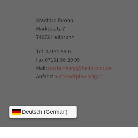
Stadt Heilbronn
Marktplatz 7
74072 Heilbronn
Tel. 07131 56-0
Fax 07131 56-29 99
Mail:
posteingang@heilbronn.de
Anfahrt
auf Stadtplan zeigen
Presse
Kontakt
Impressum
Datensch