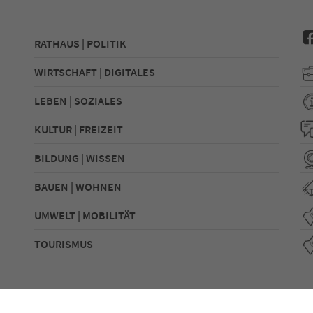
RATHAUS | POLITIK
WIRTSCHAFT | DIGITALES
LEBEN | SOZIALES
KULTUR | FREIZEIT
BILDUNG | WISSEN
BAUEN | WOHNEN
UMWELT | MOBILITÄT
TOURISMUS
utz
Sitemap
Erklärung zur Barrierefreiheit