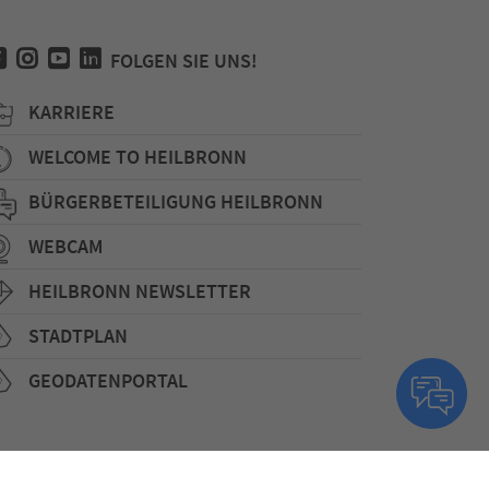
FOLGEN SIE UNS!
KARRIERE
WELCOME TO HEILBRONN
BÜRGERBETEILIGUNG HEILBRONN
WEBCAM
HEILBRONN NEWSLETTER
STADTPLAN
GEODATENPORTAL