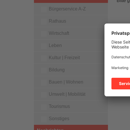
Bitte 
Bürgerservice A-Z
Rathaus
Wirtschaft
Leben
Kultur | Freizeit
Bildung
Bauen | Wohnen
Umwelt | Mobilität
Tourismus
Sonstiges