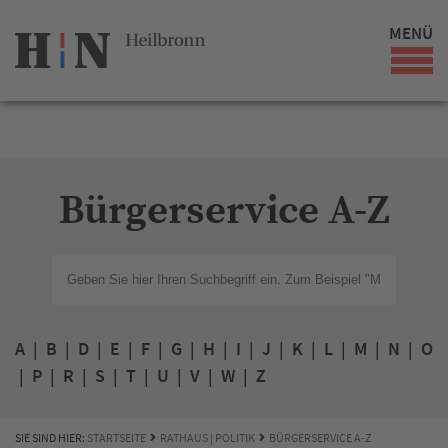
MENÜ
Bürgerservice A-Z
A
|
B
|
D
|
E
|
F
|
G
|
H
|
I
|
J
|
K
|
L
|
M
|
N
|
O
|
P
|
R
|
S
|
T
|
U
|
V
|
W
|
Z
SIE SIND HIER:
STARTSEITE
RATHAUS | POLITIK
BÜRGERSERVICE A-Z