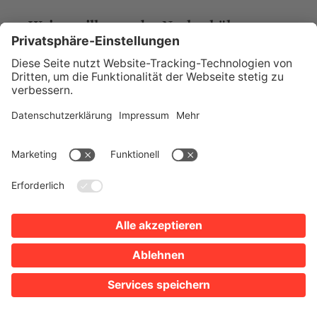
Weinpavillon an der Neckarbühne
Parkplätze
Google Maps
Öffnungszeiten anzeigen
Klarastraße 10
74072 Heilbronn
Tel. 0163 9672761
Website
FRISCHE KÖFTE / FISCHGERICHTE / BOWLS
Köfte Spot
Parkplätze
Google Maps