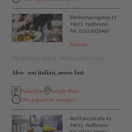
Biedermanngasse 17
74072 Heilbronn
Tel. 0163 8326460
Website
ITALIENISCHE KÜCHE / PANINI / FAST FOOD
Alvo - eat italian, move fast
Parkplätze
Google Maps
Öffnungszeiten anzeigen
Wollhausstraße 45
74072 Heilbronn
Tel. 07131 82027