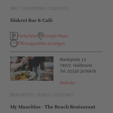
BAR / LONGDRINKS / COCKTAILS
Diskret Bar & Café
Parkplätze
Google Maps
Öffnungszeiten anzeigen
Marktplatz 13
74072 Heilbronn
Tel. 01520 2076878
Website
BEACHFOOD / BOWLS / COCKTAILS
My Mauritius - The Beach Restaurant